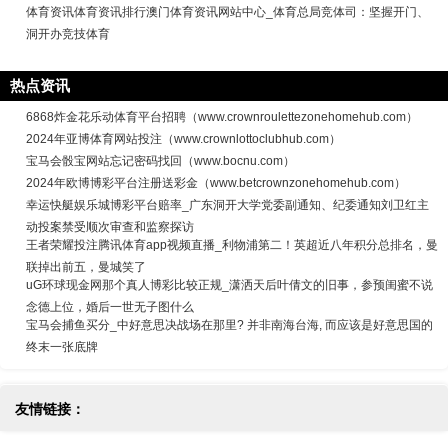
体育资讯体育资讯排行澳门体育资讯网站中心_体育总局竞体司：坚握开门、
洞开办竞技体育
热点资讯
6868炸金花乐动体育平台招聘（www.crownroulettezonehomehub.com）
2024年亚博体育网站投注（www.crownlottoclubhub.com）
宝马会骰宝网站忘记密码找回（www.bocnu.com）
2024年欧博博彩平台注册送彩金（www.betcrownzonehomehub.com）
幸运快艇娱乐城博彩平台赔率_广东洞开大学党委副通知、纪委通知刘卫红主
动投案禁受顺次审查和监察探访
王者荣耀投注腾讯体育app视频直播_利物浦第二！英超近八年积分总排名，曼
联掉出前五，曼城笑了
uG环球现金网那个真人博彩比较正规_潇洒天后叶倩文的旧事，参预闺蜜不说
念德上位，婚后一世无子图什么
宝马会捕鱼买分_中好意思决战场在那里? 并非南海台海, 而应该是好意思国的
终末一张底牌
友情链接：