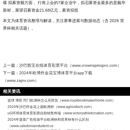
碟 拟募资额方面， 行将上会的7家企业中，拟召募资金最多的是巍华
新材，展望召募资金21.68亿元，募资拟投
本文为体育资讯整理与解读，关注赛事进展与数据动态（含 2026 世
界杯相关话题）。
上一篇：
沙巴骰宝在线体育彩票平台（www.crownspinspro.com）
下一篇：
2024年欧博炸金花宝博体育平台app下载
（www.zajnv.com）
相关资讯
篮球 博彩 窍门欧洲杯怎么买胜负（www.royalbookmakerhome.com）
2024年沙巴炸金花上届欧洲杯（www.agnostisch.com）
uG环球体育体育彩票自助销售终端（www.victoryathleticnation.com）
2024年菠菜广告投放平台欧洲杯和世界杯有什么区别
（www.caledonianstudent.co