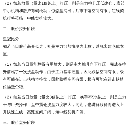
（2）如若放量（量比1倍以上）打压，则是主力挑升压低建仓，底部
中小机构和散户筹码松动，惊恐盘涌出，后市下落空间有限，短线契
机行将莅临，中线契机较大。
二、股价拉升阶段
皇冠比分
如若当日股价高开低走，则是主力欲加快发力上攻，以脱离建仓成本
区。
（1）如若当日量能莫得有用放大，则是主力挑升向下打压，完成在拉
升前临了一次洗盘动作，由于主力基本控盘，因此跌幅空间有限，极
有可能在进击扶植本控盘，因此跌幅空间有限，极有可能在进击扶植
位隔壁企稳。
（2）如若当日放量（量比3倍以上）打压，换手率5%以上，则是主力
干与巨资操作，盘中震仓洗盘力度较大，同期，也讲解股价将进入上
升快速主线，高涨空间广阔，短中线契机广阔。
三、股价盘头阶段