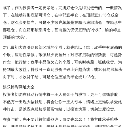
临了，作为投资者一定要紧记，完满好仓位是特别进击的。一般情况
下，在触动箱形底部可满仓，在中部宜半仓，在顶部宜1／3仓或空
仓，这么会更恰当。可是不少散户频频是在箱形底部清仓，在箱形中
部建仓，而在箱形顶部满仓，甚而赢的仅仅底部的“小头”，输的却是
顶部的“大头”。
对已最初大盘涨到顶部区域的个股，就先给以了结；敌手中有后劲的
个股，应耐性恭候，敬佩旦夕要拉升；对行将启动的强势股，可趁势
作念一把行情；敌手中品位欠安的个股，可实时换股，弧线收货。为
得到最大效益，持股可一直到股价冲破上升趋势线，或10日均线掉头
向下时，才收货了结，可是仓位应减为半仓或1／3仓。
娱乐博彩网址大全
投资者切勿在触动行情中将一王人资金干与股市，更不可借钱炒股，
不然万一出现大幅触动，将会让你一王人亏本，情绪上更难以承受此
种打击。是以应克服短期暴富情绪，以投资为重，切勿过度投契。
在参与前，先不要计较能赚些许，而要先念念了了我方能承受赔些
许，准备持股多长工夫。若对大盘趋向感到无标的，周围东说念主盈