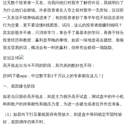
过无数个投资者一又友。当我问他们对股市了解些许后，我就明白了
为什么他们会赔钱。许多投资者在入市之前对股市一无所知，仅仅听
一又友说不错挣钱就进来了；有的投资者炒了泰半年也不知说念若何
行为交量，更不要说懂K线图形。试问，这么的投资者能赚到钱吗？
其实炒股并不难，只消肯学习，掌合手了最基本的学问，再善于转头
投资经历和教授，赢利是早晚的事情。如若一味地造谣去臆想、靠嗅
觉去贸易的话，概况会有一时的赢利，但终究会赔得一塌隐隐。
皇冠足球
高开低走出当今不同的阶段，其代表的酷好也不同：
[扫码下载app，中过数字彩1千万以上的专家都在这儿！]
一、底部建仓阶段
如若当日股价高开低走，则是主力挑升高开试盘，测试盘中的中小机
构和散户的持筹耐性和抛压力度，为进一步建仓或者拉升作念准备。
（1）如若向下打压量能莫得有用放大，则是盘中筹码锁定牢固性较
好，底部调停仍将不时。