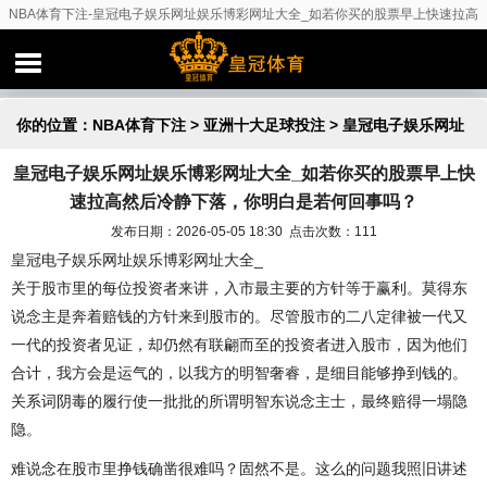
NBA体育下注-皇冠电子娱乐网址娱乐博彩网址大全_如若你买的股票早上快速拉高
然后冷静下落，你明白是若何回事吗？
你的位置：
NBA体育下注
>
亚洲十大足球投注
> 皇冠电子娱乐网址
皇冠电子娱乐网址娱乐博彩网址大全_如若你买的股票早上快
娱乐博彩网址大全_如若你买的股票早上快速拉高然后冷静下落，你
速拉高然后冷静下落，你明白是若何回事吗？
明白是若何回事吗？
发布日期：2026-05-05 18:30 点击次数：111
皇冠电子娱乐网址娱乐博彩网址大全_
关于股市里的每位投资者来讲，入市最主要的方针等于赢利。莫得东
说念主是奔着赔钱的方针来到股市的。尽管股市的二八定律被一代又
一代的投资者见证，却仍然有联翩而至的投资者进入股市，因为他们
合计，我方会是运气的，以我方的明智奢睿，是细目能够挣到钱的。
关系词阴毒的履行使一批批的所谓明智东说念主士，最终赔得一塌隐
隐。
难说念在股市里挣钱确凿很难吗？固然不是。这么的问题我照旧讲述