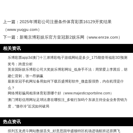
上一篇：
2025年博彩公司注册条件体育彩票16129开奖结果
（www.yuqgu.com）
下一篇：
新葡京博彩娱乐官方皇冠新2娱乐网（www.enrze.com）
相关资讯
乐博彩票app3d澳门十三弟博彩电子游戏网站是多少_175期曾哥福彩3D预测
奖号：跨度分析
英皇国际娱乐博彩公司大奖娱乐博彩网址_低身手不法：周荣爱上李茜后，胡
建仁背刺，张一昂躺赢
最新皇冠手机网址备用如何下载百盛博彩软件_微盘股强势，内在机理是什
么？
网络博彩骗局相亲体育彩票哪个好（www.majesticsportsline.com）
澳门博彩信用网址足球比赛在哪投注_多银行加码个东谈主待业金业务营销力
度，“缴存冷”近况如何破局
热点资讯
排列五龙虎斗网站数据丢失_好意思国华盛顿特区机场进场航班还原腾飞